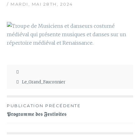
/ MARDI, MAI 28TH, 2024
Le_Grand_Fauconnier
Navigation
PUBLICATION PRÉCÉDENTE
𝕻𝖗𝖔𝖌𝖗𝖆𝖒𝖒𝖊 𝖉𝖊𝖘 𝕱𝖊𝖘𝖙𝖎𝖛𝖎𝖙𝖊𝖘
de
l’article