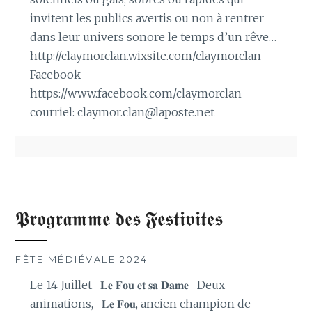
invitent les publics avertis ou non à rentrer
dans leur univers sonore le temps d’un rêve…
http://claymorclan.wixsite.com/claymorclan
Facebook
https://www.facebook.com/claymorclan
courriel: claymor.clan@laposte.net
𝕻𝖗𝖔𝖌𝖗𝖆𝖒𝖒𝖊 𝖉𝖊𝖘 𝕱𝖊𝖘𝖙𝖎𝖛𝖎𝖙𝖊𝖘
FÊTE MÉDIÉVALE 2024
Le 14 Juillet 𝐋𝐞 𝐅𝐨𝐮 𝐞𝐭 𝐬𝐚 𝐃𝐚𝐦𝐞 Deux
animations, 𝐋𝐞 𝐅𝐨𝐮, ancien champion de