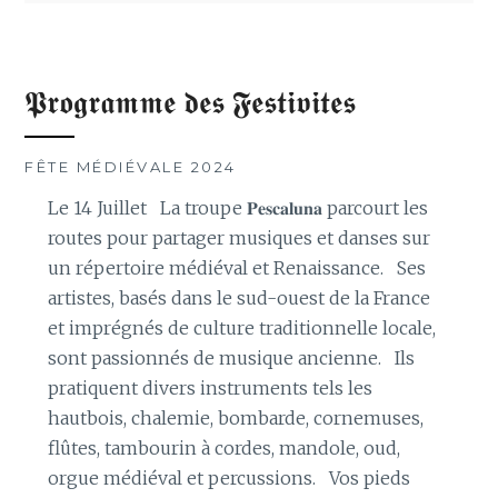
𝕻𝖗𝖔𝖌𝖗𝖆𝖒𝖒𝖊 𝖉𝖊𝖘 𝕱𝖊𝖘𝖙𝖎𝖛𝖎𝖙𝖊𝖘
FÊTE MÉDIÉVALE 2024
Le 14 Juillet La troupe 𝐏𝐞𝐬𝐜𝐚𝐥𝐮𝐧𝐚 parcourt les
routes pour partager musiques et danses sur
un répertoire médiéval et Renaissance. Ses
artistes, basés dans le sud-ouest de la France
et imprégnés de culture traditionnelle locale,
sont passionnés de musique ancienne. Ils
pratiquent divers instruments tels les
hautbois, chalemie, bombarde, cornemuses,
flûtes, tambourin à cordes, mandole, oud,
orgue médiéval et percussions. Vos pieds