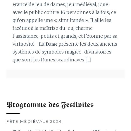
France de jeu de dames, jeu médiéval, joue
avec le public contre 16 personnes à la fois, ce
qu’on appelle une « simultanée ». Il allie les
facéties à la maîtrise du jeu, charme
l’assistance, petits et grands, et l’étonne par sa
virtuosité. 𝐋𝐚 𝐃𝐚𝐦𝐞 présente les deux anciens
systèmes de symboles magico-divinatoires
que sont les Runes scandinaves […]
𝕻𝖗𝖔𝖌𝖗𝖆𝖒𝖒𝖊 𝖉𝖊𝖘 𝕱𝖊𝖘𝖙𝖎𝖛𝖎𝖙𝖊𝖘
FÊTE MÉDIÉVALE 2024