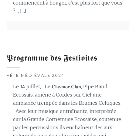
commencent à bouger, c’est plus fort que vous
?… […]
𝕻𝖗𝖔𝖌𝖗𝖆𝖒𝖒𝖊 𝖉𝖊𝖘 𝕱𝖊𝖘𝖙𝖎𝖛𝖎𝖙𝖊𝖘
FÊTE MÉDIÉVALE 2024
Le 14 juillet, Le 𝐂𝐥𝐚𝐲𝐦𝐨𝐫 𝐂𝐥𝐚𝐧, Pipe Band
Ecossais, amène à Cordes sur Ciel une
ambiance trempée dans les Brumes Celtiques.
Avec leur musique entraînante, interprétée
sur la Grande Cornemuse Ecossaise, soutenue
par les percussions ils enchaînent des airs
solennels ou gais, sobres ou rapides qui